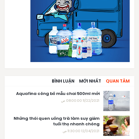
BÌNH LUẬN
MỚI NHẤT
QUAN TÂM
Aquafina công bố mẫu chai 500ml mới
11/22/2021 08:00:00 ص
Những thói quen uống trà làm suy giảm
tuổi thọ nhanh chóng
12/04/2021 11:30:00 ص