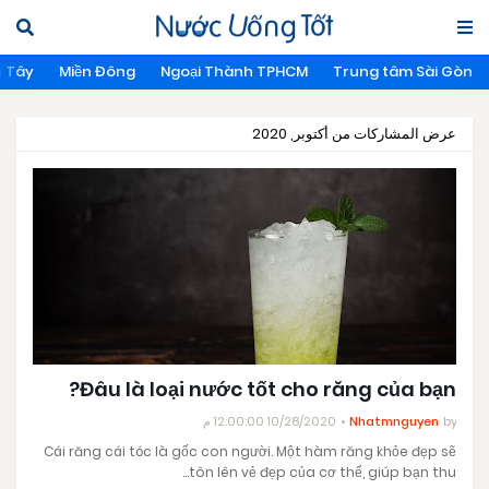
n Tây
Miền Đông
Ngoại Thành TPHCM
Trung tâm Sài Gòn
عرض المشاركات من أكتوبر, 2020
Đâu là loại nước tốt cho răng của bạn?
10/28/2020 12:00:00 م
Nhatmnguyen
by
Cái răng cái tóc là gốc con người. Một hàm răng khỏe đẹp sẽ
tôn lên vẻ đẹp của cơ thể, giúp bạn thu…