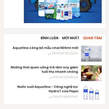
BÌNH LUẬN
MỚI NHẤT
QUAN TÂM
Aquafina công bố mẫu chai 500ml mới
11/22/2021 08:00:00 ص
Những thói quen uống trà làm suy giảm
tuổi thọ nhanh chóng
12/04/2021 11:30:00 ص
Nước suối Aquafina - Công nghệ lọc
Hydro7 của Pepsi
8/26/2020 11:30:00 ص