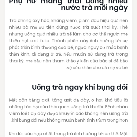
Phụ nữ mang thai uống nhiều
nước trà mỗi ngày
Trà chống oxy hóa, kháng viêm, giảm đau hiệu quả nên
nhiều bà mẹ ưu tiên dùng nước trà suốt thai kỳ. Thê
nhưng uống quá nhiều trà sẽ làm cho cơ thể người mẹ
thiếu hụt axit folic. Thành phần này ảnh hưởng tới sự
phát triển bình thường của bé, ngừa nguy cơ mắc bệnh
thần kinh, dị dạng ở trẻ. Nếu muốn sử dụng trà trong
thai kỳ, mẹ bầu nên tham khảo ý kiến của bác sĩ để bảo
vệ sức khỏe cho cả mẹ và bé.
Uống trà ngay khi bụng đói
Mất cân bằng axit, tăng axit dạ dày, ợ hơi, khó tiêu là
những tác hại của thói quen uống trà khi đói. Bệnh nhân
viêm loét dạ dày được khuyến cáo không nên uống trà
khi bụng đói nếu không muốn bệnh tình trầm trọng hơn.
Khi đói, các hợp chất trong trà ảnh hưởng tới cơ thể. Một