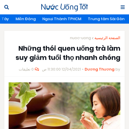
n Tây
Miền Đông
Ngoại Thành TPHCM
Trung tâm Sài Gòn
nuoc-uong
الصفحة الرئيسية
Những thói quen uống trà làm
suy giảm tuổi thọ nhanh chóng
0 تعليقات
12/04/2021 11:30:00 ص
Dương Thương
by