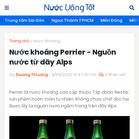
Trung tâm Sài Gòn
Ngoại Thành TPHCM
Miền Đông
Miền
Trang chủ
nuoc-khoang
Nước khoáng Perrier - Nguồn
nước từ dãy Alps
by
Duong Thuong
9/06/2020 10:47:00 CH
0 Nhận xét
Perrier là nước khoáng cao cấp thuộc Tập đoàn Nestle’,
sản phẩm hoàn toàn tự nhiên, không chứa chất độc hại.
Được lấy từ nguồn nước ngầm trong trên dãy Alps.