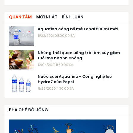
QUAN TÂM
MỚI NHẤT
BÌNH LUẬN
Aquafina công bố mẫu chai 500ml mới
11/22/2021 08:00:00 SA
Những thói quen uống trà làm suy giảm
tuổi thọ nhanh chóng
12/04/2021 11:30:00 SA
Nước suối Aquafina - Công nghệ lọc
Hydro7 của Pepsi
8/26/2020 11:30:00 SA
PHA CHẾ ĐỒ UỐNG