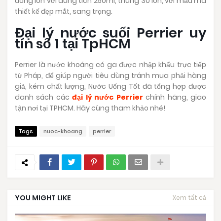
đóng lon với dung tích 250ml, thùng 30 lon, với mẫu mã
thiết kế đẹp mắt, sang trọng.
Đại lý nước suối Perrier uy
tín số 1 tại TpHCM
Perrier là nước khoáng có ga được nhập khẩu trực tiếp
từ Pháp, để giúp người tiêu dùng tránh mua phải hàng
giả, kém chất lượng, Nước Uống Tốt đã tổng hợp được
danh sách các
đại lý nước Perrier
chính hãng, giao
tận nơi tại TPHCM. Hãy cùng tham khảo nhé!
Tags
nuoc-khoang
perrier
YOU MIGHT LIKE
Xem tất cả